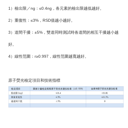
1
）檢出限／
ng
：≤
0.4ng
，各元素的檢出限越低越好。
2
）重復性：≤
3%
，
RSD
值越小越好。
3
）道間干擾：±
5%
，雙道同時測試時各道間的相互干擾越小越
好。
4
）線性范圍：
r
≥
0.997
，線性范圍越寬越好。
原子熒光檢定項目和技術指標