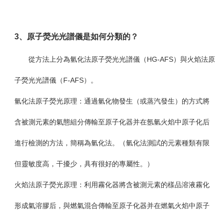
3
、原子熒光光譜儀是如何分類的？
從方法上分為
氫化法原子熒光光譜儀
（
HG-AFS
）與
火焰法原
子熒光光譜儀
（
F-AFS
）。
氫化法原子熒光原理：
通過氫化物發生（或蒸汽發生）的方式將
含被測元素的氣態組分傳輸至原子化器并在氬氫火焰中原子化后
進行檢測的方法，簡稱為氫化法。（氫化法測試的元素種類有限
但靈敏度高，干擾少，具有很好的專屬性。）
火焰法原子熒光原理：
利用霧化器將含被測元素的樣品溶液霧化
形成氣溶膠后，與燃氣混合傳輸至原子化器并在燃氣火焰中原子