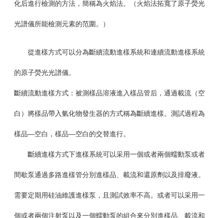
化后進行檢測的方法，簡稱為火焰法。（火焰法拓寬了原子熒光
光譜儀所能檢測元素的范圍。）
從進樣方式可以分為斷續流動進樣系統和連續流動進樣系統
的原子熒光光譜儀。
斷續流動進樣方式：
被測樣品溶液進入樣品管后，通過載流（空
白）將樣品帶入氫化物發生器的方式稱為斷續進樣。測試過程為
樣品—空白，樣品—空白的交替進行。
斷續進樣方式下進樣系統可以采用一個或者兩個蠕動泵或者
間歇泵通過多路進樣管分別進樣品、載流和還原劑以及排廢液。
需要定期用硅油維護進樣泵，且測試效率不高。或者可以采用一
個或者兩個注射泵以及一個蠕動泵的組合來分別進樣品、載流和