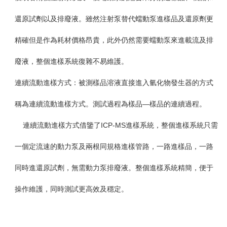
還原試劑以及排廢液。雖然注射泵替代蠕動泵進樣品及還原劑更
精確但是作為耗材價格昂貴，此外仍然需要蠕動泵來進載流及排
廢液，整個進樣系統復雜不易維護。
連續流動進樣方式：
被測樣品溶液直接進入氫化物發生器的方式
稱為連續流動進樣方式。測試過程為樣品—樣品的連續過程。
連續流動進樣方式借鑒了
ICP-MS
進樣系統，整個進樣系統只需
一個定流速的動力泵及兩根同規格進樣管路，一路進樣品，一路
同時進還原試劑，無需動力泵排廢液。整個進樣系統精簡，便于
操作維護，同時測試更高效及穩定。