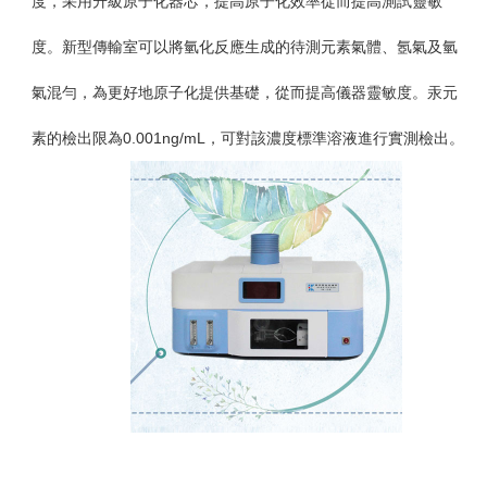
度，
采用
升級原子化器芯，提高原子化效率從而提高測試靈敏
度。
新型傳輸室可以將氫化反應生成的待測元素氣體、氬氣及氫
氣混勻，為更好地原子化提供基礎，從而提高儀器靈敏度。
汞元
素的檢出限為
0.001ng/mL
，可對該濃度標準溶液進行實測檢出。