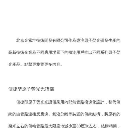
北京金索坤技術開發有限公司作為專注原子熒光研發生產的
高新技術企業為不同應用場景下的檢測用戶推出不同系列原子熒
光產品。點擊更瀏覽更多內容。
便捷型原子熒光光譜儀
便捷型原子熒光光譜儀采用內部無管路模塊化設計，替代傳
統的由管路連接反應塊、氣液分離等裝置的傳統結構，將原有的
幾米左右的傳輸管路最大限度地減少至
30
厘米左右，結構精簡，