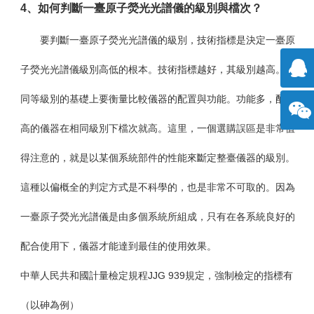
4
、如何判斷一臺原子熒光光譜儀的級別與檔次？
要判斷一臺原子熒光光譜儀的級別，技術指標是決定一臺原
子熒光光譜儀級別高低的根本。技術指標越好，其級別越高。在
同等級別的基礎上要衡量比較儀器的配置與功能。功能多，配置
擊咨
高的儀器在相同級別下檔次就高。這里，一個選購誤區是非常值
詢
方微
得注意的，就是以某個系統部件的性能來斷定整臺儀器的級別。
這種以偏概全的判定方式是不科學的，也是非常不可取的。因為
信
一臺原子熒光光譜儀是由多個系統所組成，只有在各系統良好的
配合使用下，儀器才能達到最佳的使用效果。
中華人民共和國計量檢定規程
JJG 939
規定，強制檢定的指標有
（以砷為例）