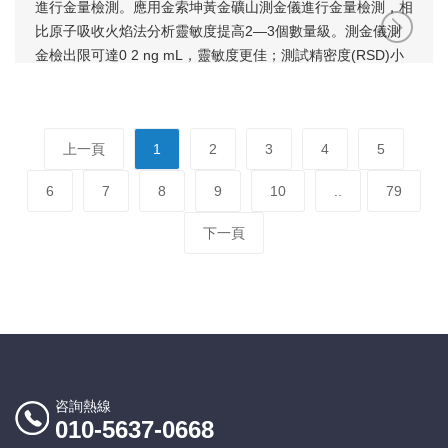
進行金量檢測。應用金索坤黃金礦山測金儀進行金量檢測，相
比原子吸收火焰法分析靈敏度提高2—3個數量級。測金儀測
金檢出限可達0 2 ng mL，靈敏度更佳；測試精密度(RSD)小
于0 6%，穩定性更好；并且可以高效測試，每個樣品測試時
間約五秒；同時更節約測試成本，測試每個樣品不到0 1元。
上一頁
1
2
3
4
5
6
7
8
9
10
..
79
下一頁
咨詢熱線
010-5637-0668