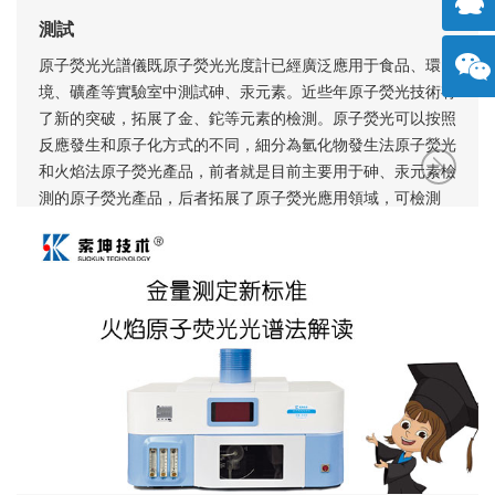
測試
擊咨
原子熒光光譜儀既原子熒光光度計已經廣泛應用于食品、環
境、礦產等實驗室中測試砷、汞元素。近些年原子熒光技術有
了新的突破，拓展了金、鉈等元素的檢測。原子熒光可以按照
詢
方微
反應發生和原子化方式的不同，細分為氫化物發生法原子熒光
和火焰法原子熒光產品，前者就是目前主要用于砷、汞元素檢
信
測的原子熒光產品，后者拓展了原子熒光應用領域，可檢測
金、鉈等元素。