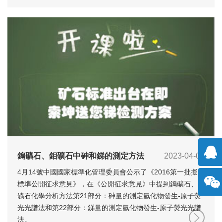
鎢礦石、鉬礦石中砷和銻的測定方法
2023-04-08
4月14號中國國家標準化管理委員會公示了《2016第一批擬立
擊咨
標準公開征求意見》，在《公開征求意見》中提到鎢礦石、鉬
礦石化學分析方法第21部分：砷量的測定氫化物發生-原子熒
詢
光光譜法和第22部分：銻量的測定氫化物發生-原子熒光光譜
方微
法。