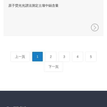
原子熒光光譜法測定土壤中鎘含量
上一頁
1
2
3
4
5
下一頁