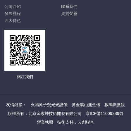
公司介紹
聯系我們
發展歷程
資質榮譽
四大特色
關注我們
友情鏈接：
火焰原子熒光光譜儀
黃金礦山測金儀
數碼顯微鏡
版權所有：北京金索坤技術開發有限公司
京ICP備11009289號
營業執照
技術支持：云創聯合