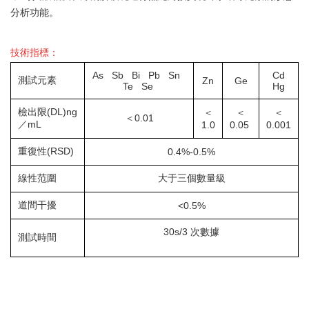
分析功能。
技術指標：
As Sb Bi Pb Sn
Cd
測試元素
Zn
Ge
Te Se
Hg
檢出限(DL)ng
＜
＜
＜
＜0.01
／mL
1.0
0.05
0.001
重復性(RSD)
0.4%-0.5%
線性范圍
大于三個數量級
道間干擾
<0.5%
30s/3 次數據
測試時間