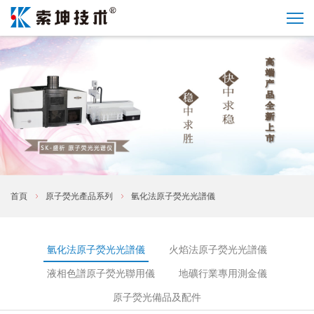
首頁
原子熒光產品系列
氫化法原子熒光光譜儀
氫化法原子熒光光譜儀
火焰法原子熒光光譜儀
液相色譜原子熒光聯用儀
地礦行業專用測金儀
原子熒光備品及配件