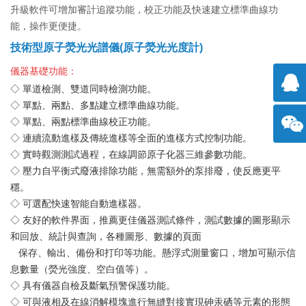
升級軟件可增加審計追蹤功能，校正功能及快速建立標準曲線功
能，操作更便捷。
技術型原子熒光光譜儀(原子熒光光度計)
儀器基礎功能：
◇ 單道檢測、
雙道同時檢測
功能。
◇ 單點、兩點、多點建立標準曲線功能。
擊咨
◇ 單點、兩點標準曲線校正功能。
◇ 連續流動進樣及傳統進樣等全面的進樣方式控制功能。
◇ 實時觀測測試過程，在線調節原子化器三維參數功能。
詢
方微
◇ 壓力自平衡式廢液排除功能，無需額外的泵排廢，使反應更平
穩。
信
◇ 可選配快速智能自動進樣器。
◇ 友好的軟件界面，推薦更佳儀器測試條件，測試數據的圖形顯示
和回放、統計與查詢，各種圖形、數據的頁面
保存、輸出、備份和打印等功能。懸浮式測量窗口，增加可顯示信
息數量（熒光強度、空白值等）。
◇ 具有儀器自檢及斷氣預警保護功能。
◇ 可與液相及在線消解模塊進行無縫對接實現砷汞硒等元素的形態