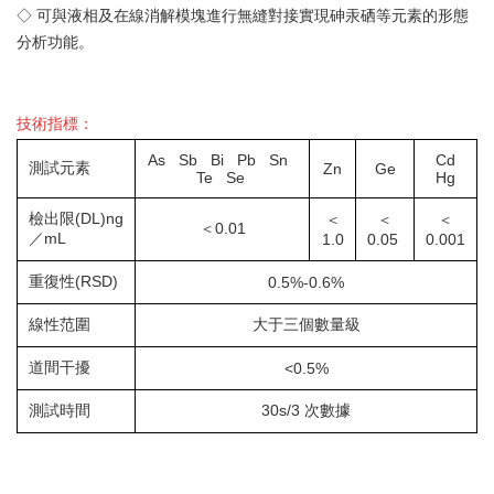
◇ 可與液相及在線消解模塊進行無縫對接實現砷汞硒等元素的
形態
分析
功能。
技術指標：
As Sb Bi Pb Sn
Cd
測試元素
Zn
Ge
Te Se
Hg
檢出限(DL)ng
＜
＜
＜
＜0.01
／mL
1.0
0.05
0.001
重復性(RSD)
0.5%-0.6%
線性范圍
大于三個數量級
道間干擾
<0.5%
測試時間
30s/3 次數據