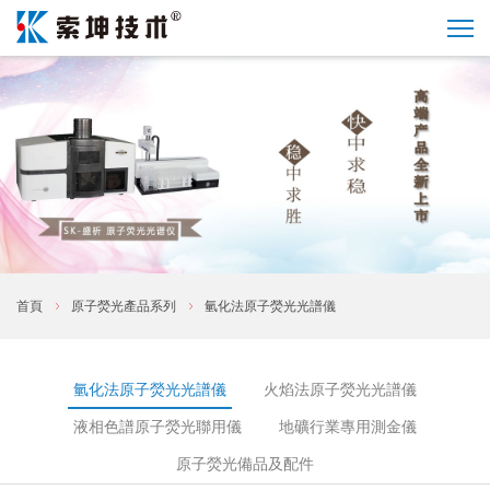
首頁
原子熒光產品系列
氫化法原子熒光光譜儀
氫化法原子熒光光譜儀
火焰法原子熒光光譜儀
液相色譜原子熒光聯用儀
地礦行業專用測金儀
原子熒光備品及配件