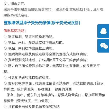
度，測汞更佳。

采用半透明耐腐蝕磁吸儀器前門， 避免外部空氣繞動干擾，且可在
線觀察測試過程。
靈敏增強型原子熒光光譜儀(原子熒光光度計)
儀器基礎功能：
◇
單道檢測、雙道同時檢測功能。
◇ 單點、兩點、多點建立標準曲線功能。
擊咨
◇ 單點、兩點標準曲線校正功能。
◇ 連續流動進樣及傳統進樣等全面的進樣方式控制功能。
詢
方微
◇ 實時觀測測試過程，在線調節原子化器三維參數功能。
◇ 壓力自平衡式廢液排除功能，無需額外的泵排廢，使反應更平
穩。
信
◇ 可選配快速智能自動進樣器。
◇ 友好的軟件界面，推薦更佳儀器測試條件，測試數據的圖形顯示
和回放、統計與查詢，各種圖形、數據的頁面
保存、輸出、備份和打印等功能。懸浮式測量窗口，增加可顯示信
息數量（熒光強度、空白值等）。
◇ 具有儀器自檢及斷氣預警保護功能。