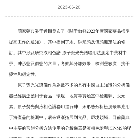
2023-06-20
國家藥典委于近期發布了《關于做好
2023
年度國家藥品標準
提高工作的通知》。其中提到了汞、砷形態及價態測定法的修
訂。其中涉及研究液相色譜
-
原子熒光光譜聯用法測定中藥材中
汞、砷形態及價態的含量，考察其分離效果、檢測靈敏度、抗干
擾性和穩定性。
原子熒光光譜儀作為為數不多的具有中國自主知識的分析儀
器已經廣泛應用于食品、環境、地質等實驗室中檢測砷、汞元
素。原子熒光與液相色譜聯用進行砷、汞形態分析檢測最早應用
于海產品的檢測中，后來逐漸拓展到食品、環境領域。目前藥典
中主要的形態分析方法使用的分析儀器是液相色譜與
ICP-MS
的聯