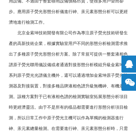
用設備。不過由于整套聯用設備價格昂貴，使很多用戶望而卻
步。應用原子熒光形態分析儀進行砷、汞元素形態分析可以更經
濟地進行檢測工作。
北京金索坤技術開發有限公司作為專注原子熒光技術研發生
產的高新技術企業，根據實驗室用戶不同的形態分析檢測需求推
出了多種原子熒光形態分析方案。除了常規可提供一整套液相色
譜原子熒光聯用儀設備或者通過對接形態分析模組升級
金索坤
SK
系列原子熒光光譜儀主機外，還可以通過增加金索坤原子熒光檢
擊咨
測器及對接裝置，對接多種品牌液相色譜升級無機砷、有機汞檢
測。該種方案對于已有液相色譜的檢測實驗室拓展形態分析項目
詢
方微
時更經濟靈活。由于不是所有的樣品都需要進行形態分析項目檢
信
測，所以日常工作中原子熒光主機可以作為單獨的檢測器進行
砷、汞元素總量檢測。在需要進行砷、汞元素形態分析時，只需