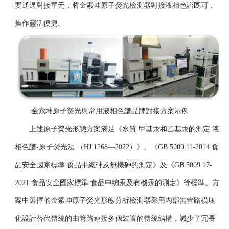
要通過對接單元，將金索坤原子熒光檢測器對接液相色譜既可，
操作靈活便捷。
金索坤原子熒光與常用液相色譜品牌對接方案示例
上述原子熒光形態方案滿足《水質 甲基汞和乙基汞的測定 液
相色譜
-
原子熒光法 （
HJ 1268
—
2022
）》、《
GB 5009.11-2014
食
品安全國家標準 食品中總砷及無機砷的測定》及《
GB 5009.17-
2021
食品安全國家標準 食品中總汞及有機汞的測定》等標準。方
案中選擇的
金索坤原子熒光形態分析檢測器采用內部無管路模塊
化設計替代傳統的由管路連接多個裝置的傳統結構，減少了冗長