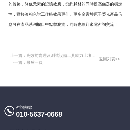
的管路，降低元素的記憶效應，節約耗材的同時提高儀器的穩定
性，對接液相色譜工作時效果更佳。更多金索坤原子熒光產品信
息可在產品系列欄目中點擊瀏覽，同時也歡迎來電咨詢交流！
上一篇：
高效前處理及測試設備工具助力土壤普
返回列表>>
查工作
下一篇：
最后一頁
咨詢熱線
010-5637-0668