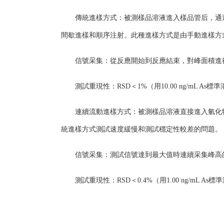
傳統進樣方式：被測樣品溶液進入樣品管后，通
間歇進樣和順序注射。此種進樣方式是由手動進樣方
信號采集：從反應開始到反應結束，對峰面積進
測試重現性：RSD＜1%（用10.00 ng/mL As
連續流動進樣方式：被測樣品溶液直接進入氫化
統進樣方式測試速度緩慢和測試穩定性較差的問題。
信號采集：測試信號達到最大值時連續采集峰高
測試重現性：RSD＜0.4%（用1.00 ng/mL As