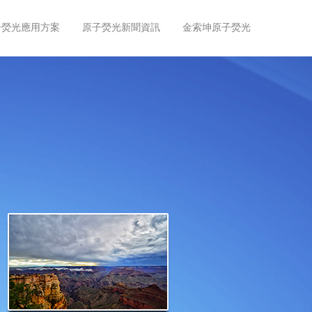
子熒光應用方案
原子熒光新聞資訊
金索坤原子熒光