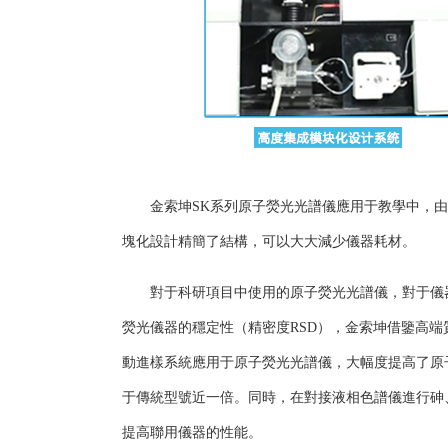
金索坤SK系列原子熒光光譜儀應用于教學中，
塊化設計精簡了結構，可以大大減少儀器耗材。
對于科研項目中使用的原子熒光光譜儀，對于儀
熒光儀器的穩定性（精密度RSD），金索坤借鑒高端
動進樣系統應用于原子熒光光譜儀，大幅度提高了原子
于傳統型號近一倍。同時，在對接液相色譜儀進行砷
提高聯用儀器的性能。