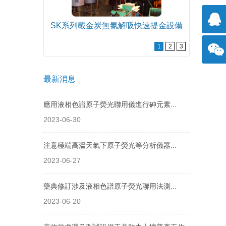
SK系列載金炭無氰解吸快速提金設備
SK-
1
2
3
擊咨
詢
方微
最新消息
應用液相色譜原子熒光聯用儀進行砷元素...
信
2023-06-30
注意極端高溫天氣下原子熒光等分析儀器...
2023-06-27
藥典修訂涉及液相色譜原子熒光聯用法測...
2023-06-20