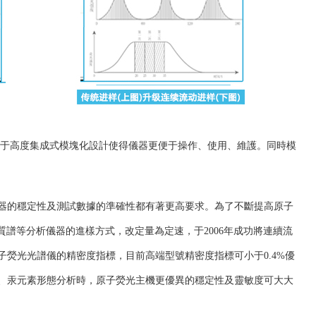
由于高度集成式模塊化設計使得儀器更便于操作、使用、維護。同時模
器的穩定性及測試數據的準確性都有著更高要求。為了不斷提高原子
質譜等分析儀器的進樣方式，改定量為定速，于2006年成功將連續流
熒光光譜儀的精密度指標，目前高端型號精密度指標可小于0.4%優
、汞元素形態分析時，原子熒光主機更優異的穩定性及靈敏度可大大