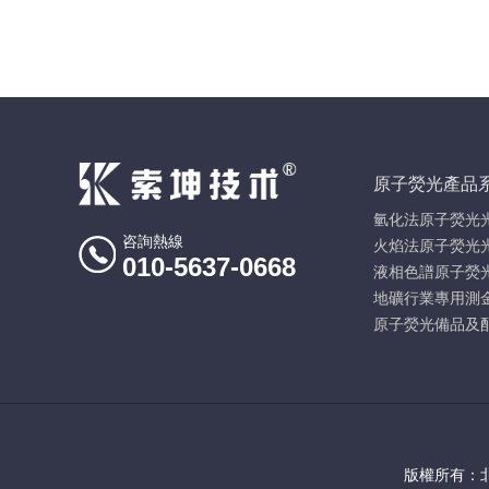
原子熒光產品
氫化法原子熒光
咨詢熱線
火焰法原子熒光
010-5637-0668
液相色譜原子熒
地礦行業專用測
原子熒光備品及
版權所有：