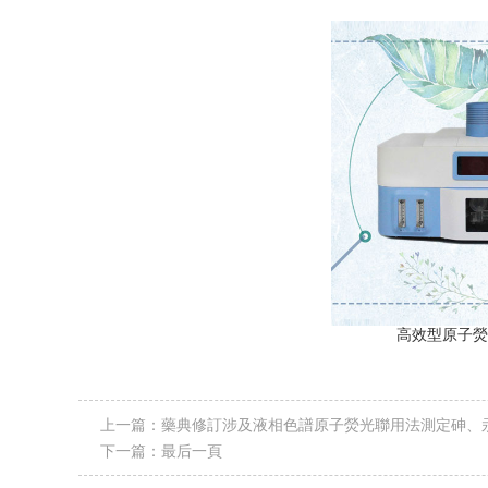
高效型原子
上一篇：
藥典修訂涉及液相色譜原子熒光聯用法測定砷、
下一篇：
最后一頁