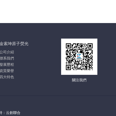
金索坤原子熒光
公司介紹
聯系我們
發展歷程
資質榮譽
四大特色
關注我們
持：云創聯合