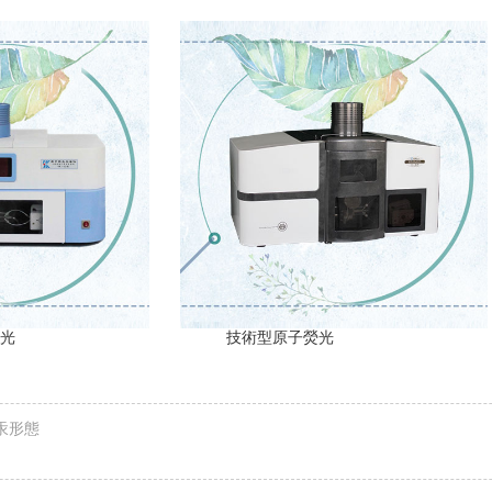
熒光
技術型原子熒光
汞形態