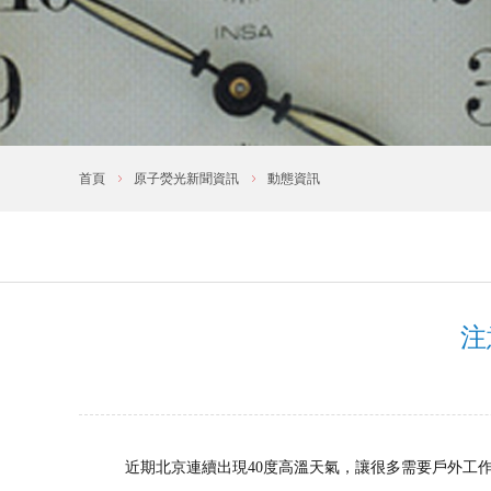
首頁
原子熒光新聞資訊
動態資訊
注
近期北京連續出現
40
度高溫天氣，讓很多需要戶外工