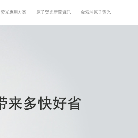
子熒光應用方案
原子熒光新聞資訊
金索坤原子熒光