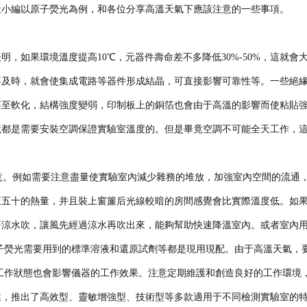
天小編以原子熒光為例，和各位分享高溫天氣下應該注意的一些事項。
表明，如果
環境溫度提高
10
℃
，元器件壽命差不多降低
30%-50%
，這就會
不及時，就會使集成電路等器件形成結晶，可直接影響可靠性等。一些絕
甚至軟化，結構強度變弱，印制板上的銅箔也會由于高溫的影響而使粘貼
境都是需要安裝空調保證實驗室溫度的。但是畢竟空調不可能全天工作，
意。例如需要注意
盡量使實驗室內減少雜務的堆放，加強室內空間的流通
至五十的熱量，并且裝上窗簾后光線較暗的房間感覺會比實際溫度低。如
著涼水吹，讓風先經過涼水再吹出來，能夠幫助快速降溫室內。或者室內
子熒光需要用到的標準溶液和還原試劑等都是現用現配。由于高溫天氣，
工作狀態也會影響儀器的工作效果。注意定期維護和創造良好的工作環境
業，推出了高效型、靈敏增強型、技術型等多款適用于不同檢測實驗室的