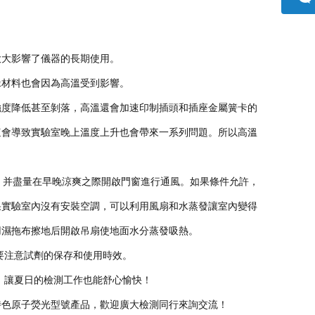
詢
方微
大大影響了儀器的長期使用。
信
緣材料也會因為高溫受到影響。
強度降低甚至剝落，高溫還會加速印制插頭和插座金屬簧卡的
這會導致實驗室晚上溫度上升也會帶來一系列問題。所以高溫
，并盡量在早晚涼爽之際開啟門窗進行通風。
如果條件允許，
果實驗室內沒有安裝空調，可以利用風扇和水蒸發讓室內變得
用濕拖布擦地后開啟吊扇使地面水分蒸發吸熱。
要注意試劑的保存和使用時效。
，讓夏日的檢測工作也能舒心愉快！
特色原子熒光型號產品，歡迎廣大檢測同行來詢交流！