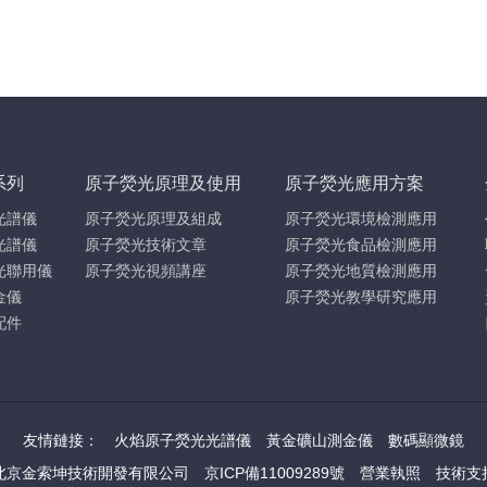
系列
原子熒光原理及使用
原子熒光應用方案
光譜儀
原子熒光原理及組成
原子熒光環境檢測應用
光譜儀
原子熒光技術文章
原子熒光食品檢測應用
光聯用儀
原子熒光視頻講座
原子熒光地質檢測應用
金儀
原子熒光教學研究應用
配件
友情鏈接：
火焰原子熒光光譜儀
黃金礦山測金儀
數碼顯微鏡
北京金索坤技術開發有限公司
京ICP備11009289號
營業執照
技術支