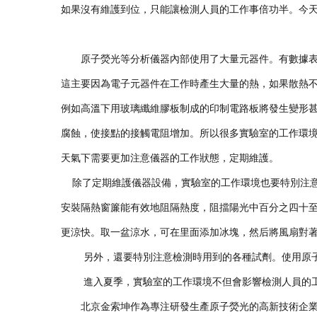
如果沒有維護到位，只能讓檢測人員的工作事倍功半。今
原子熒光等分析儀器內部使用了大量元器件。
有數據
這主要因為電子元器件在工作時產生大量的熱，如果散熱
例如高溫下用玻璃纖維膠板制成的印制電路板將發生變形
腐蝕，使接點的接觸電阻增加。所以很多實驗室的工作環
天氣下需要更加注意儀器的工作狀態，定期維護。
除了定期維護儀器設備，實驗室的工作環境也要特別注
安裝隔熱窗簾能有效地阻隔熱度，阻擋陽光中百分之四十
更涼快。取一盆涼水，可在里面添加冰塊，然后將風扇對
另外，還要特別注意檢測時用到的各種試劑。使用原
進入夏季，實驗室的工作環境不但會影響檢測人員的
北京金索坤作為專注研發生產原子熒光的高新技術企