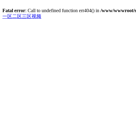
Fatal error
: Call to undefined function err404() in
/www/wwwroot/su
一区二区三区视频