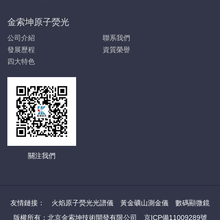
金索坤原子熒光
公司介紹
聯系我們
發展歷程
資質榮譽
四大特色
關注我們
友情鏈接：
火焰原子熒光光譜儀
黃金礦山測金儀
數碼顯微鏡
版權所有：北京金索坤技術開發有限公司
京ICP備11009289號