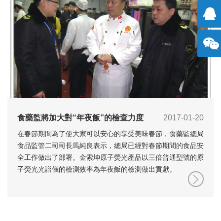
擊咨
詢
方微
信
食藥監將加大對“年夜飯”的檢查力度
2017-01-20
在春節期間為了使大家可以安心的享受美味春節，食藥監總局
食品監管二司司長馬純良表示，總局已經對春節期間的食品安
全工作做出了部署。金索坤原子熒光產品以三倍普通型號的原
子熒光光譜儀的檢測效率為年夜飯的檢測做出貢獻。