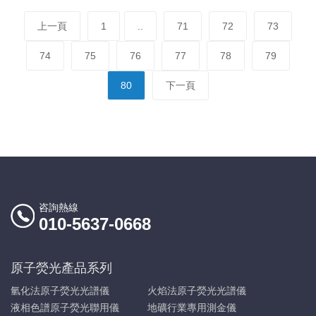
上一頁
1
..
71
72
73
74
75
76
77
78
79
80
下一頁
咨詢熱線
010-5637-0668
原子熒光產品系列
氫化法原子熒光光譜儀
火焰法原子熒光光譜儀
液相色譜原子熒光聯用儀
地礦行業專用測金儀