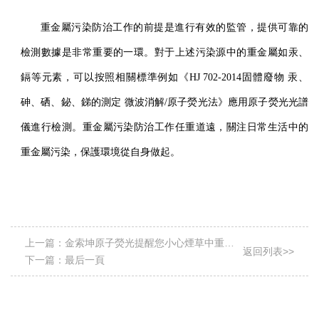
重金屬污染防治工作的前提是進行有效的監管，提供可靠的
檢測數據是非常重要的一環。對于上述污染源中的重金屬如汞、
鎘等元素，可以按照相關標準例如《
HJ 702-2014
固體廢物 汞、
砷、硒、鉍、銻的測定 微波消解
/
原子熒光法》應用原子熒光光譜
儀進行檢測。重金屬污染防治工作任重道遠，關注日常生活中的
重金屬污染，保護環境從自身做起。
上一篇：
金索坤原子熒光提醒您小心煙草中重金
返回列表>>
屬中毒隱患
下一篇：
最后一頁