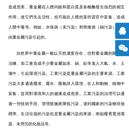
造成危害。重金屬在人體內能和蛋白質及各種酶發生強烈的相互
作用，使它們失去活性，也可能在人體的某些器官中富集，造成
人體中毒等。例如，水俁病（汞污染）和骨痛病（鎘污染）都是
由重金屬污染引起的。
擊咨
自然界中重金屬一般以天然濃度存在，但對重金屬的開采、
詢
冶煉、加工會造成不少重金屬如汞、鎘、鈷等進入大氣、水、土
方微
壤中，引起環境污染。工業污染是重金屬污染的主要來源。工業
信
污染大多通過廢渣、廢水、廢氣排入環境，在人和動物、植物中
富集，從而對環境和人的健康造成危害。工業污染的治理可以通
過一些技術手段、管理措施來降低污染，達到國家的污染物排放
標準。生活垃圾的污染也是重金屬污染的來源，例如廢舊電池電
器、未用完的化妝品等。