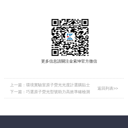
更多信息請關注金索坤官方微信
上一篇：
環境實驗室原子熒光光度計選購貼士
返回列表>>
下一篇：
巧選原子熒光型號助力高效準確檢測