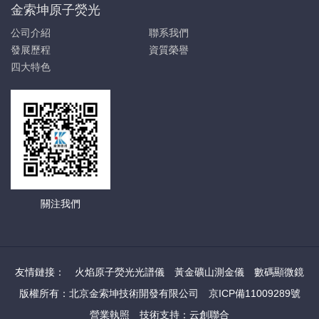
金索坤原子熒光
公司介紹
聯系我們
發展歷程
資質榮譽
四大特色
關注我們
友情鏈接：
火焰原子熒光光譜儀
黃金礦山測金儀
數碼顯微鏡
版權所有：北京金索坤技術開發有限公司
京ICP備11009289號
營業執照
技術支持：云創聯合