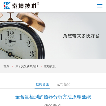
首頁
原子熒光新聞資訊
動態資訊
動態資訊
公司新聞
金含量檢測的儀器分析方法原理匯總
2022-04-21