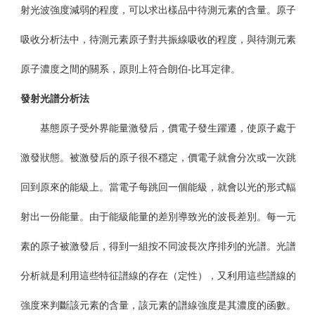
射光波強度減弱的程度，可以求出樣品中待測元素的含量。原子
吸收分析法中，待測元素原子對共振線吸收的程度，與待測元素
原子濃度之間的關系，原則上符合朗伯
-
比耳定律。
發射光譜分析法
基態原子受外界能量激發后，價電子發生躍遷，使原子處于
激發狀態。被激發后的原子很不穩定，價電子就會分次或一次跳
回到原來的能級上。當電子每跳回一個能級，就會以光的形式輻
射出一份能量。由于能級能量的差別導致光的波長差別。每一元
素的原子被激發后，得到一組按不同波長次序排列的光譜。光譜
分析就是利用這些特征譜線的存在（定性），又利用這些譜線的
強度來判斷該元素的含量，該元素的譜線強度是其濃度的函數。