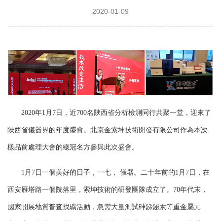
2020-01-09
2020年1月7日，近700名陜西省分析檢測同行共聚一堂，迎來了
陜西省儀器界的年度盛會。北京金索坤技術開發有限公司作為本次
樣品前處理大會的總冠名方參與此次盛會。
1月7日一個美好的日子，一七， 儀器。二十年前的1月7日，在
西安雁塔路一個院落里，索坤技術的研發團隊成立了。70年代末，
國家開展地質普查找礦活動，急需大量測試砷銻鉍汞等重金屬元