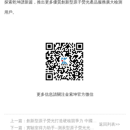
探索乾坤譜新篇，推出更多優質創新型原子熒光產品服務廣大檢測
用戶。
更多信息請關注
金索坤
官方微信
上一篇：
創新型原子熒光打造硬核競爭力 中國儀
返回列表>>
器儀表學會北方區理事會擴大會落幕
下一篇：
實驗室得力助手--測汞型原子熒光光譜