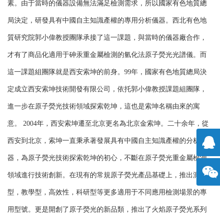
素。由于當時的儀器設備無法滿足檢測需求，所以國家有色地質總
局決定，研發具有中國自主知識產權的專用分析儀器。西北有色地
質研究院郭小偉教授團隊承接了這一課題，與當時的儀器廠合作，
才有了商品化適用于砷汞重金屬檢測的氫化法原子熒光光譜儀。而
這一課題組團隊就是西安索坤的前身。99年，國家有色地質總局決
定成立西安索坤技術開發有限公司，依托郭小偉教授課題組團隊，
進一步在原子熒光技術領域探索乾坤，這也是索坤名稱由來的寓
意。 2004年，西安索坤遷至北京更名為北京金索坤。二十余年，從
西安到北京，索坤一直秉承著發展具有中國自主知識產權的分析儀
器，為原子熒光技術探索乾坤的初心，不斷在原子熒光重金屬檢測
擊咨
領域進行技術創新。在現有的常規原子熒光產品基礎上，推出測汞
型，教學型，高效性，科研型等更多適用于不同應用檢測場景的專
詢
方微
用型號。更是開創了原子熒光的新品類，推出了火焰原子熒光系列