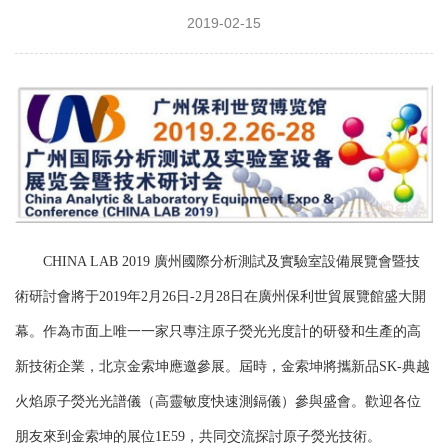
2019-02-15
CHINA LAB 2019 廣州國際分析測試及實驗室設備展覽會暨技
術研討會將于2019年2月26日-2月28日在廣州保利世貿展覽館盛大開
幕。作為市面上唯一一家只專注原子熒光光度計的研發和生產的高
新技術企業，北京金索坤應邀參展。屆時，金索坤將攜新品SK-典越
火焰原子熒光光譜儀（高靈敏度快速測鎘儀）參與盛會。歡迎各位
朋友來到金索坤的展位1E59，共同交流探討原子熒光技術。