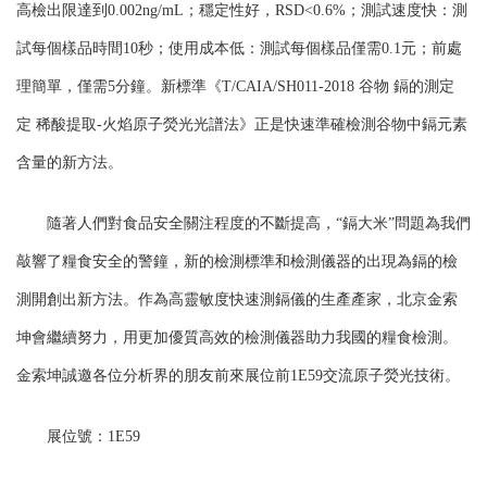
高檢出限達到0.002ng/mL；穩定性好，RSD<0.6%；測試速度快：測
試每個樣品時間10秒；使用成本低：測試每個樣品僅需0.1元；前處
理簡單，僅需5分鐘。新標準《T/CAIA/SH011-2018 谷物 鎘的測定
定 稀酸提取-火焰原子熒光光譜法》正是快速準確檢測谷物中鎘元素
含量的新方法。
隨著人們對食品安全關注程度的不斷提高，“鎘大米”問題為我們
敲響了糧食安全的警鐘，新的檢測標準和檢測儀器的出現為鎘的檢
測開創出新方法。作為高靈敏度快速測鎘儀的生產產家，北京金索
坤會繼續努力，用更加優質高效的檢測儀器助力我國的糧食檢測。
金索坤誠邀各位分析界的朋友前來展位前1E59交流原子熒光技術。
展位號：1E59