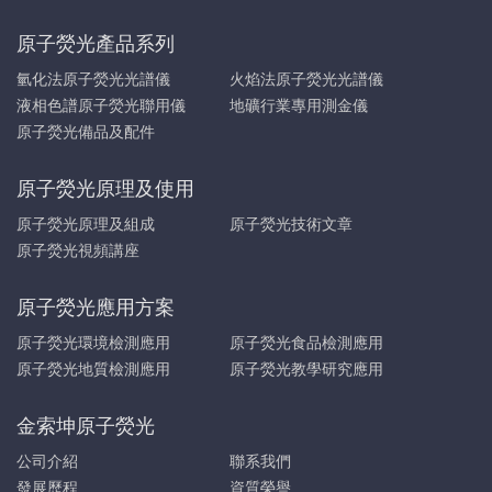
原子熒光產品系列
氫化法原子熒光光譜儀
火焰法原子熒光光譜儀
液相色譜原子熒光聯用儀
地礦行業專用測金儀
原子熒光備品及配件
原子熒光原理及使用
原子熒光原理及組成
原子熒光技術文章
原子熒光視頻講座
原子熒光應用方案
原子熒光環境檢測應用
原子熒光食品檢測應用
原子熒光地質檢測應用
原子熒光教學研究應用
金索坤原子熒光
公司介紹
聯系我們
發展歷程
資質榮譽