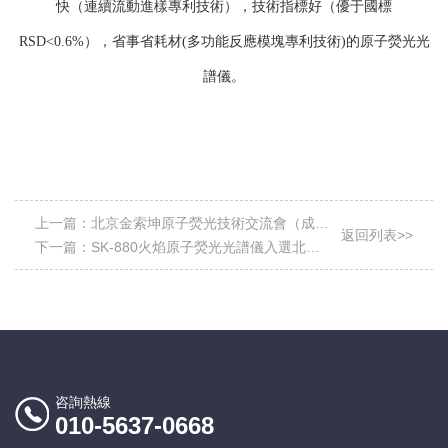
快（連續流動進樣專利技術），技術指標好（優于國標
RSD<0.6%），省事省耗材(多功能反應模塊專利技術)的
原子熒光光
譜儀
。
上一篇：
北京金索坤原子熒光技術交流會（成都
返回列表>>
站）即將開幕
下一篇：
SK-880火焰原子熒光光譜儀入選北京
市新技術新產品名單
咨詢熱線
010-5637-0668