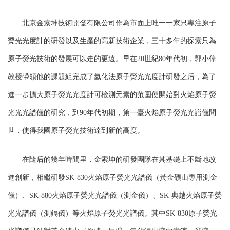
北京金索坤技術開發有限公司作為市面上唯一一家只專注原子
熒光光度計的研發以及生產的高新技術企業，三十多年的探索只為
原子熒光技術的發展可以走的更遠。早在20世紀80年代初，郭小偉
教授帶領他的課題組完成了氫化法原子熒光光度計研發之后，為了
進一步擴大原子熒光光度計可檢測元素的范圍便開始對火焰原子熒
光光光譜儀的研究，到90年代初期，第一臺火焰原子熒光光譜儀問
世，使得我國原子熒光技術達到新的高度。
在隨后的幾年時間里，金索坤的研發團隊在其基礎上不斷地改
進創新，相繼研發SK-830火焰原子熒光光譜儀（黃金礦山專用測金
儀）、SK-880火焰原子熒光光譜儀（測金儀）、SK-典越火焰原子熒
光光譜儀（測鎘儀）等火焰原子熒光光譜儀。其中SK-830原子熒光